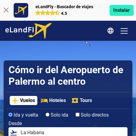
eLandFly - Buscador de viajes
Instalar
4.5
Cómo ir del Aeropuerto de
Palermo al centro
Vuelos
Hoteles
Tours
Ida y vuelta
Solo ida
Solo directos
Desde