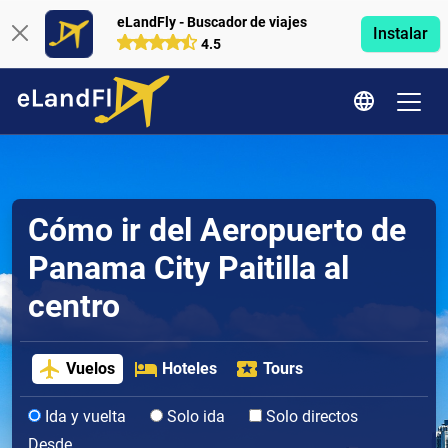
eLandFly - Buscador de viajes
Instalar
4.5
Cómo ir del Aeropuerto de
Panama City Paitilla al
centro
Vuelos
Hoteles
Tours
Ida y vuelta
Solo ida
Solo directos
Desde