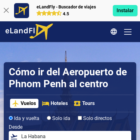
eLandFly - Buscador de viajes
Instalar
4.5
Cómo ir del Aeropuerto de
Phnom Penh al centro
Vuelos
Hoteles
Tours
Ida y vuelta
Solo ida
Solo directos
Desde