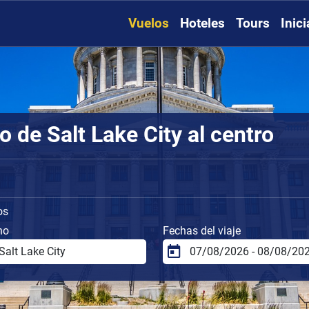
Vuelos
Hoteles
Tours
Inic
 de Salt Lake City al centro
os
no
Fechas del viaje