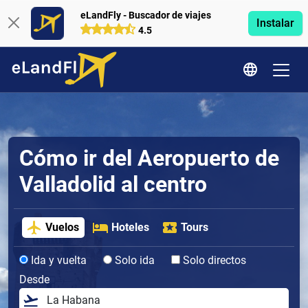
eLandFly - Buscador de viajes
Instalar
4.5
Cómo ir del Aeropuerto de
Valladolid al centro
Vuelos
Hoteles
Tours
Ida y vuelta
Solo ida
Solo directos
Desde