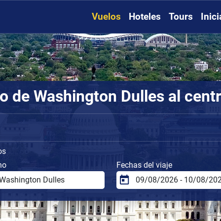
Vuelos
Hoteles
Tours
Inic
o de Washington Dulles al cent
os
no
Fechas del viaje