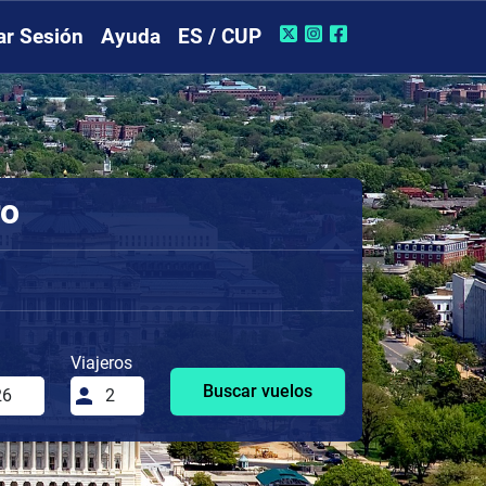
iar Sesión
Ayuda
ES / CUP
ro
Viajeros
Buscar vuelos