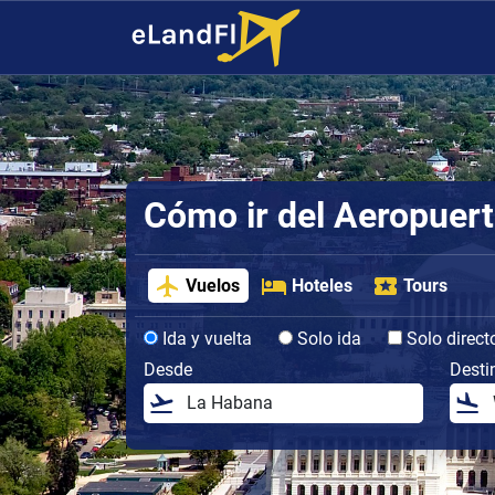
Cómo ir del Aeropuert
Vuelos
Hoteles
Tours
Ida y vuelta
Solo ida
Solo direct
Desde
Desti