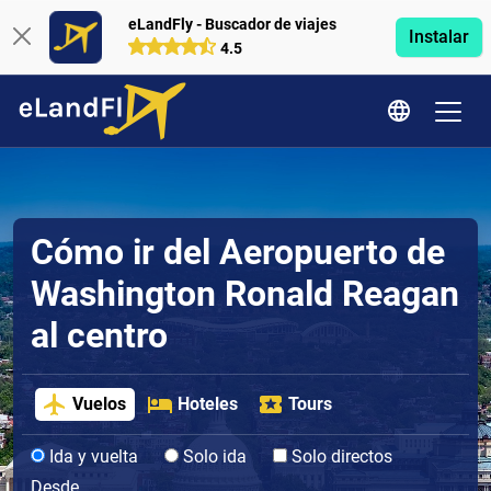
eLandFly - Buscador de viajes
Instalar
4.5
Cómo ir del Aeropuerto de
Washington Ronald Reagan
al centro
Vuelos
Hoteles
Tours
Ida y vuelta
Solo ida
Solo directos
Desde