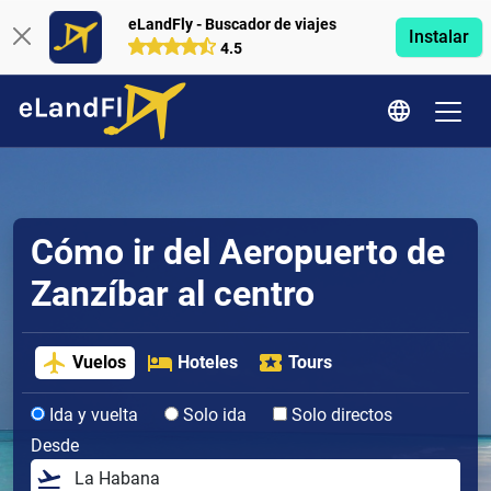
eLandFly - Buscador de viajes
Instalar
4.5
Cómo ir del Aeropuerto de
Zanzíbar al centro
Vuelos
Hoteles
Tours
Ida y vuelta
Solo ida
Solo directos
Desde