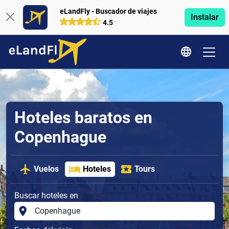
eLandFly - Buscador de viajes
Instalar
4.5
Hoteles baratos en
Copenhague
Vuelos
Hoteles
Tours
Buscar hoteles en