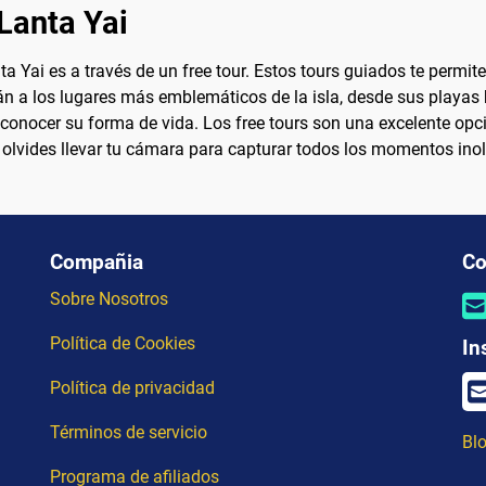
Lanta Yai
Yai es a través de un free tour. Estos tours guiados te permite
varán a los lugares más emblemáticos de la isla, desde sus play
 conocer su forma de vida. Los free tours son una excelente opc
lvides llevar tu cámara para capturar todos los momentos inol
Compañia
Co
Sobre Nosotros
Política de Cookies
In
Política de privacidad
Términos de servicio
Blo
Programa de afiliados