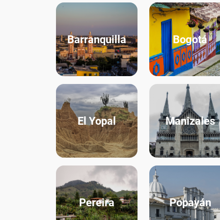
Barranquilla
Bogotá
El Yopal
Manizales
Pereira
Popayán