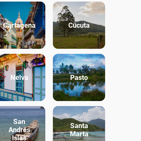
Cartagena
Cúcuta
Neiva
Pasto
San
Santa
Andrés
Marta
Islas