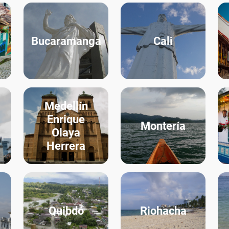
Bucaramanga
Cali
Medellín
Enrique
Montería
Olaya
Herrera
Quibdó
Riohacha