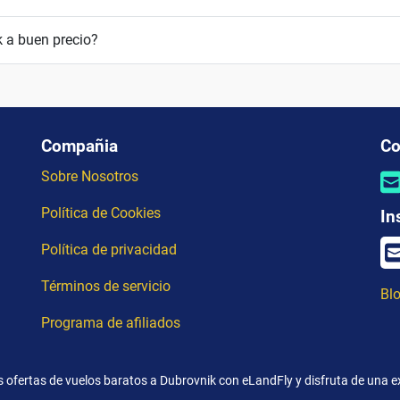
 a buen precio?
Compañia
Co
Sobre Nosotros
Política de Cookies
In
Política de privacidad
Términos de servicio
Blo
Programa de afiliados
 ofertas de vuelos baratos a Dubrovnik con eLandFly y disfruta de una ex