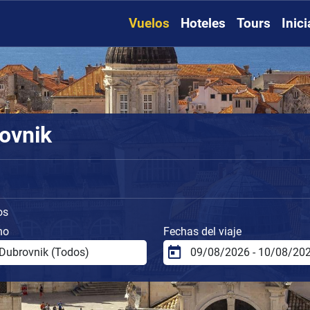
Vuelos
Hoteles
Tours
Inic
ovnik
os
no
Fechas del viaje