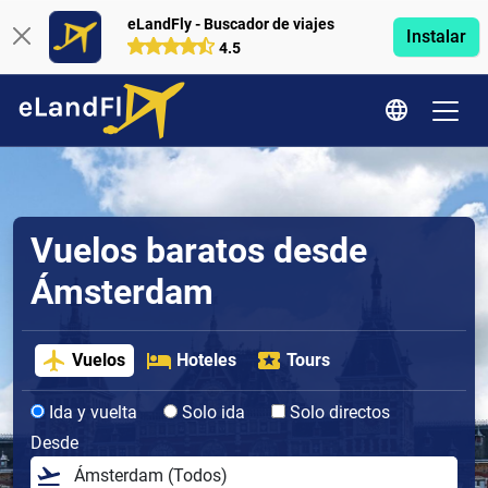
eLandFly - Buscador de viajes
Instalar
4.5
Vuelos baratos desde
Ámsterdam
Vuelos
Hoteles
Tours
Ida y vuelta
Solo ida
Solo directos
Desde