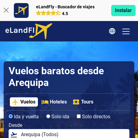
eLandFly - Buscador de viajes
Instalar
4.5
Vuelos baratos desde
Arequipa
Vuelos
Hoteles
Tours
Ida y vuelta
Solo ida
Solo directos
Desde