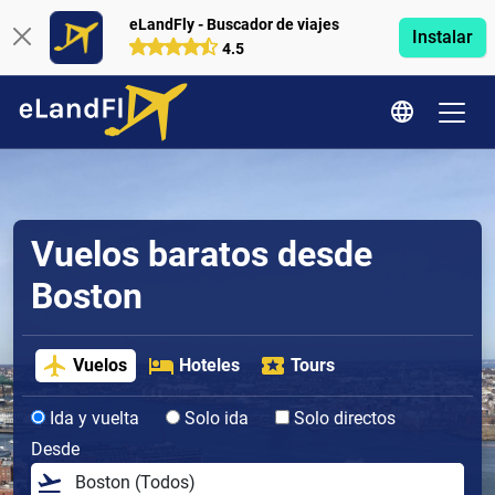
eLandFly - Buscador de viajes
Instalar
4.5
Vuelos baratos desde
Boston
Vuelos
Hoteles
Tours
Ida y vuelta
Solo ida
Solo directos
Desde