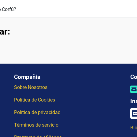
 Corfú?
ar:
Compañia
Co
Sobre Nosotros
Política de Cookies
In
Política de privacidad
Términos de servicio
Blo