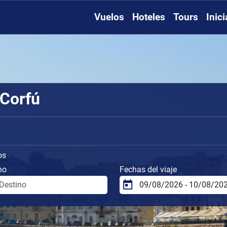
Vuelos
Hoteles
Tours
Inic
 Corfú
os
no
Fechas del viaje