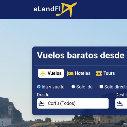
Vuelos baratos desde
Vuelos
Hoteles
Tours
Ida y vuelta
Solo ida
Solo direct
Desde
Desti