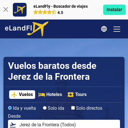
eLandFly - Buscador de viajes
Instalar
4.5
Vuelos baratos desde
Jerez de la Frontera
Vuelos
Hoteles
Tours
Ida y vuelta
Solo ida
Solo directos
Desde