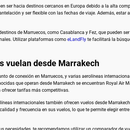
en ser hacia destinos cercanos en Europa debido a la alta compe
ntelación y ser flexible con las fechas de viaje. Además, estar 
destinos de Marruecos, como Casablanca y Fez, que pueden ser
onales. Utilizar plataformas como
eLandFly
te facilitará la búsq
es vuelan desde Marrakech
nto de conexión en Marruecos, y varias aerolíneas internaciona
ocidas que operan desde Marrakech se encuentran Royal Air Maro
 ofrecer tarifas más competitivas.
líneas internacionales también ofrecen vuelos desde Marrakech 
alidad y frecuencia en sus vuelos, lo que te permite elegir entr
 tus necesidades, te recomendamos utilizar un comparador de 