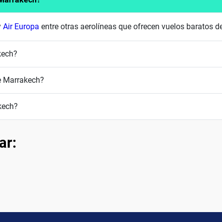
y
Air Europa
entre otras aerolíneas que ofrecen vuelos baratos 
kech?
e Marrakech?
kech?
ar: