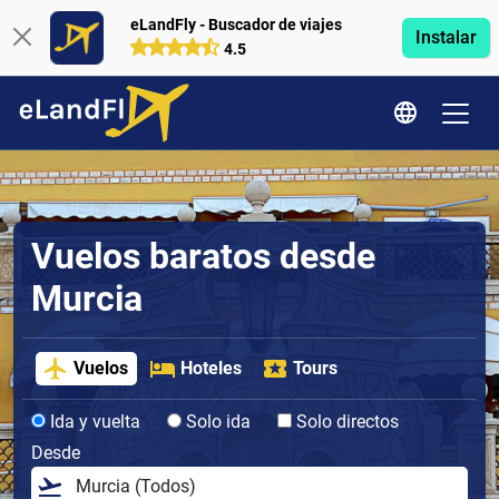
eLandFly - Buscador de viajes
Instalar
4.5
Vuelos baratos desde
Murcia
Vuelos
Hoteles
Tours
Ida y vuelta
Solo ida
Solo directos
Desde