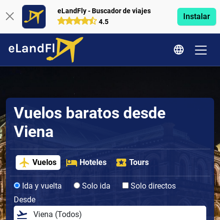
eLandFly - Buscador de viajes
Instalar
4.5
Vuelos baratos desde
Viena
Vuelos
Hoteles
Tours
Ida y vuelta
Solo ida
Solo directos
Desde