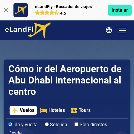
eLandFly - Buscador de viajes
Instalar
4.5
Cómo ir del Aeropuerto de
Abu Dhabi Internacional al
centro
Vuelos
Hoteles
Tours
Ida y vuelta
Solo ida
Solo directos
Desde