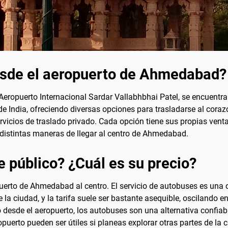
esde el aeropuerto de Ahmedabad?
eropuerto Internacional Sardar Vallabhbhai Patel, se encuentra 
de India, ofreciendo diversas opciones para trasladarse al cora
ervicios de traslado privado. Cada opción tiene sus propias ven
 distintas maneras de llegar al centro de Ahmedabad.
e público? ¿Cuál es su precio?
uerto de Ahmedabad al centro. El servicio de autobuses es una
 la ciudad, y la tarifa suele ser bastante asequible, oscilando 
esde el aeropuerto, los autobuses son una alternativa confiabl
uerto pueden ser útiles si planeas explorar otras partes de la c