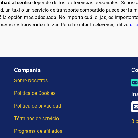
abad al centro
depende de tus preferencias personales. Si busc
d, un taxi o un servicio de transporte compartido puede ser la mej
á la opción más adecuada. No importa cuál elijas, es importante
edio de transporte utilizar. Para facilitar tu elección, utiliza
eLa
Compañia
Co
Sobre Nosotros
Política de Cookies
In
Política de privacidad
Términos de servicio
Blo
Programa de afiliados