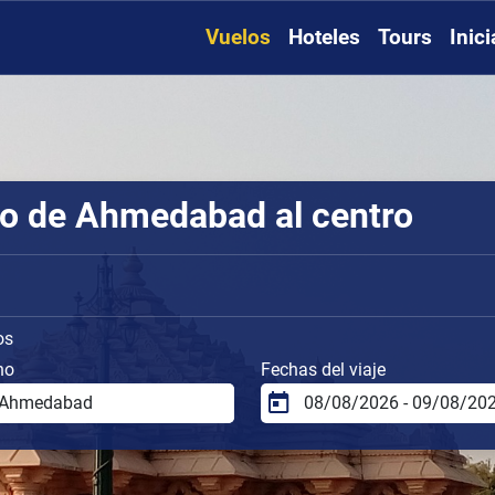
Vuelos
Hoteles
Tours
Inic
to de Ahmedabad al centro
os
no
Fechas del viaje