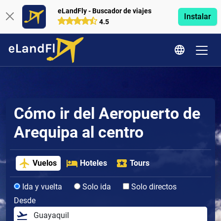
eLandFly - Buscador de viajes
Instalar
4.5
Cómo ir del Aeropuerto de
Arequipa al centro
Vuelos
Hoteles
Tours
Ida y vuelta
Solo ida
Solo directos
Desde