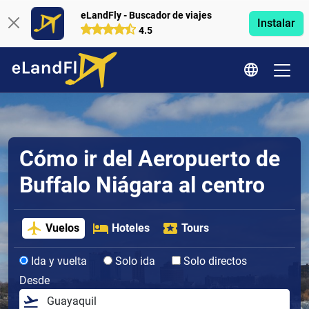
eLandFly - Buscador de viajes
Instalar
4.5
Cómo ir del Aeropuerto de
Buffalo Niágara al centro
Vuelos
Hoteles
Tours
Ida y vuelta
Solo ida
Solo directos
Desde