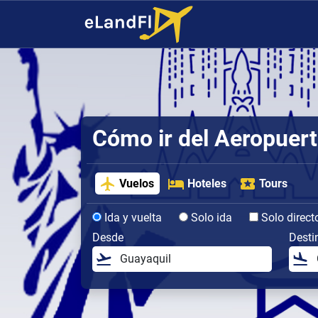
Cómo ir del Aeropuert
Vuelos
Hoteles
Tours
Ida y vuelta
Solo ida
Solo direct
Desde
Desti