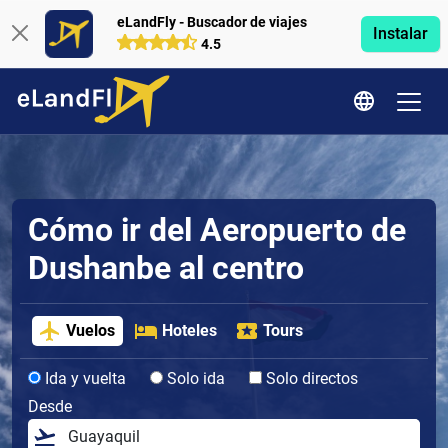
eLandFly - Buscador de viajes
Instalar
4.5
Cómo ir del Aeropuerto de
Dushanbe al centro
Vuelos
Hoteles
Tours
Ida y vuelta
Solo ida
Solo directos
Desde