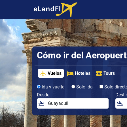
Cómo ir del Aeropuert
Vuelos
Hoteles
Tours
Ida y vuelta
Solo ida
Solo direct
Desde
Desti