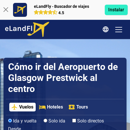
eLandFly - Buscador de viajes
Instalar
4.5
Cómo ir del Aeropuerto de
Glasgow Prestwick al
centro
Vuelos
Hoteles
Tours
Ida y vuelta
Solo ida
Solo directos
Desde