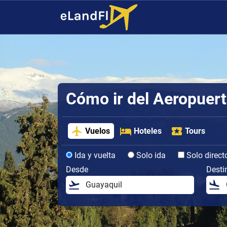
Cómo ir del Aeropuert
Vuelos
Hoteles
Tours
Ida y vuelta
Solo ida
Solo direct
Desde
Desti