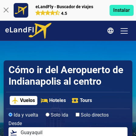
eLandFly - Buscador de viajes
Instalar
4.5
Cómo ir del Aeropuerto de
Indianapolis al centro
Vuelos
Hoteles
Tours
Ida y vuelta
Solo ida
Solo directos
Desde