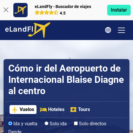
eLandFly - Buscador de viajes
Instalar
4.5
Cómo ir del Aeropuerto de
Internacional Blaise Diagne
al centro
Vuelos
Hoteles
Tours
Ida y vuelta
Solo ida
Solo directos
Desde