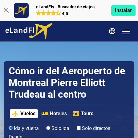
eLandFly - Buscador de viajes
Instalar
4.5
Cómo ir del Aeropuerto de
Montreal Pierre Elliott
Trudeau al centro
Vuelos
Hoteles
Tours
Ida y vuelta
Solo ida
Solo directos
Desde