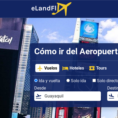
Cómo ir del Aeropuert
Vuelos
Hoteles
Tours
Ida y vuelta
Solo ida
Solo direct
Desde
Desti