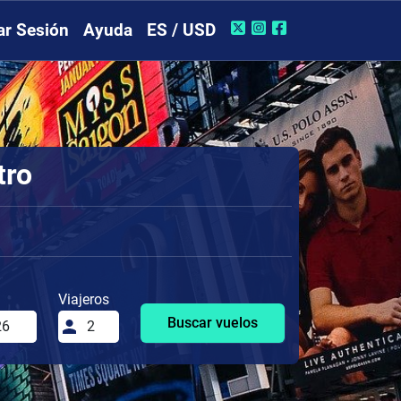
iar Sesión
Ayuda
ES / USD
tro
Viajeros
Buscar vuelos