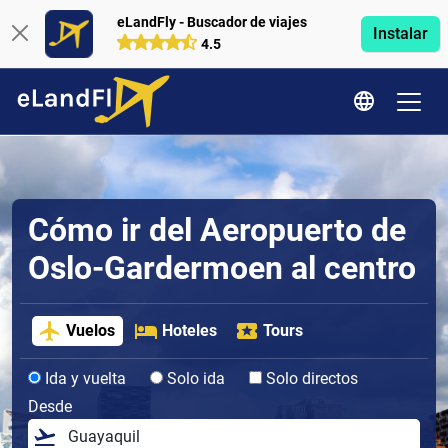
eLandFly - Buscador de viajes
Instalar
4.5
Cómo ir del Aeropuerto de
Oslo-Gardermoen al centro
Vuelos
Hoteles
Tours
Ida y vuelta
Solo ida
Solo directos
Desde