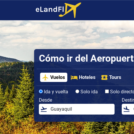
Cómo ir del Aeropuert
Vuelos
Hoteles
Tours
Ida y vuelta
Solo ida
Solo direct
Desde
Desti