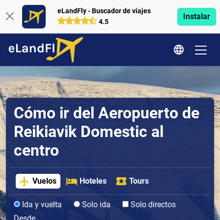
eLandFly - Buscador de viajes
Instalar
4.5
Cómo ir del Aeropuerto de
Reikiavik Domestic al
centro
Vuelos
Hoteles
Tours
Ida y vuelta
Solo ida
Solo directos
Desde