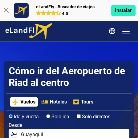
eLandFly - Buscador de viajes
Instalar
4.5
Cómo ir del Aeropuerto de
Riad al centro
Vuelos
Hoteles
Tours
Ida y vuelta
Solo ida
Solo directos
Desde