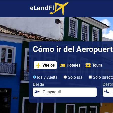
Cómo ir del Aeropuert
Vuelos
Hoteles
Tours
Ida y vuelta
Solo ida
Solo direct
Desde
Desti