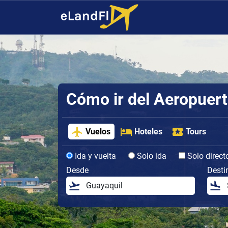
Cómo ir del Aeropuert
Vuelos
Hoteles
Tours
Ida y vuelta
Solo ida
Solo direct
Desde
Desti