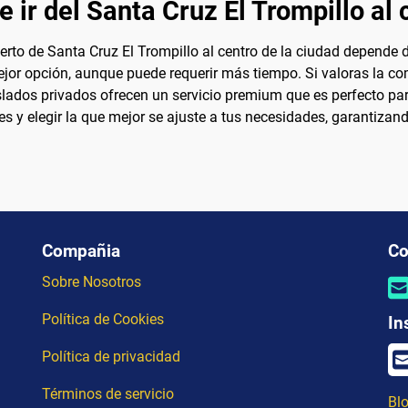
 ir del Santa Cruz El Trompillo al 
erto de Santa Cruz El Trompillo al centro de la ciudad depende 
ejor opción, aunque puede requerir más tiempo. Si valoras la co
raslados privados ofrecen un servicio premium que es perfecto p
s y elegir la que mejor se ajuste a tus necesidades, garantizan
Compañia
Co
Sobre Nosotros
Política de Cookies
In
Política de privacidad
Términos de servicio
Blo