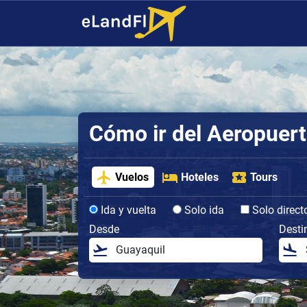
Cómo ir del Aeropuert
Vuelos
Hoteles
Tours
Ida y vuelta
Solo ida
Solo direct
Desde
Desti