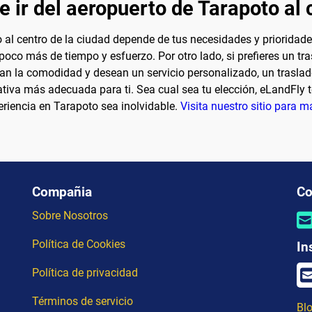
e ir del aeropuerto de Tarapoto al 
o al centro de la ciudad depende de tus necesidades y prioridad
poco más de tiempo y esfuerzo. Por otro lado, si prefieres un tr
ran la comodidad y desean un servicio personalizado, un traslad
nativa más adecuada para ti. Sea cual sea tu elección, eLandFly t
eriencia en Tarapoto sea inolvidable.
Visita nuestro sitio para m
Compañia
Co
Sobre Nosotros
Política de Cookies
In
Política de privacidad
Términos de servicio
Blo