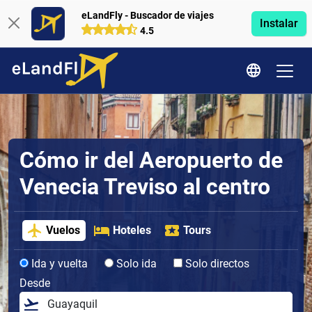
eLandFly - Buscador de viajes
Instalar
4.5
Cómo ir del Aeropuerto de
Venecia Treviso al centro
Vuelos
Hoteles
Tours
Ida y vuelta
Solo ida
Solo directos
Desde