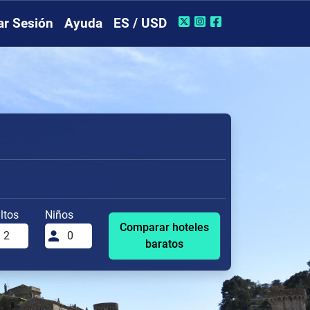
iar Sesión
Ayuda
ES / USD
ltos
Niños
Comparar hoteles
baratos