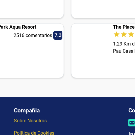
 Park Aqua Resort
The Place
2516 comentarios
7.3
1.29 Km d
Pau Casal
Compañia
Co
Sobre Nosotros
Política de Cookies
In