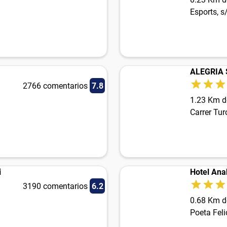
Esports, s
ALEGRIA S
2766 comentarios
7.8
1.23 Km d
Carrer Turó
i
Hotel Ana
3190 comentarios
6.2
0.68 Km d
Poeta Feli