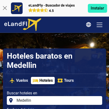
eLandFly - Buscador de viajes
Instalar
4.5
Hoteles baratos en
Medellin
Vuelos
Hoteles
Tours
Buscar hoteles en