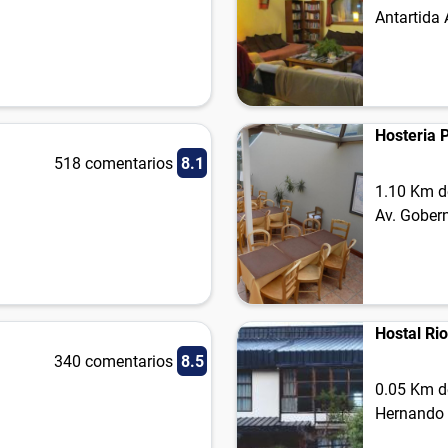
Antartida
Hosteria 
518 comentarios
8.1
1.10 Km d
Av. Gober
Hostal Ri
340 comentarios
8.5
0.05 Km d
Hernando 