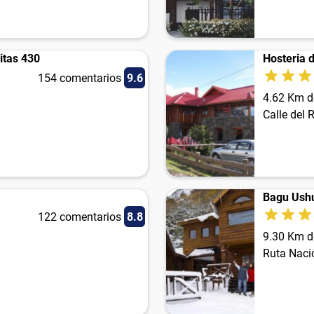
itas 430
Hosteria 
154 comentarios
9.6
4.62 Km d
Calle del 
Bagu Ushu
122 comentarios
8.8
9.30 Km d
Ruta Naci