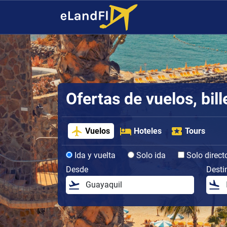
Ofertas de vuelos, bil
Vuelos
Hoteles
Tours
Ida y vuelta
Solo ida
Solo direct
Desde
Desti