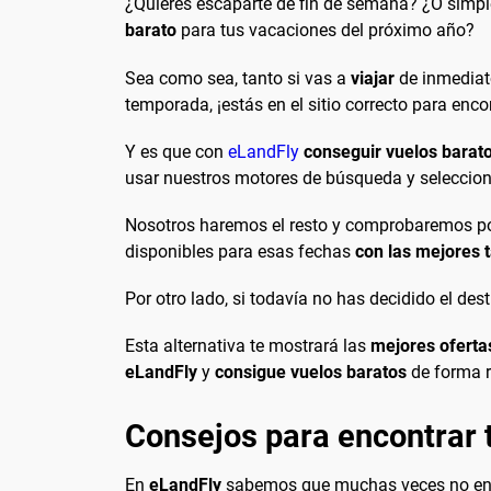
¿Quieres escaparte de fin de semana? ¿O simp
barato
para tus vacaciones del próximo año?
Sea como sea, tanto si vas a
viajar
de inmediato
temporada, ¡estás en el sitio correcto para enco
Y es que con
eLandFly
conseguir vuelos barat
usar nuestros motores de búsqueda y seleccionar
Nosotros haremos el resto y comprobaremos por
disponibles para esas fechas
con las mejores t
Por otro lado, si todavía no has decidido el de
Esta alternativa te mostrará las
mejores oferta
eLandFly
y
consigue vuelos baratos
de forma r
Consejos para encontrar t
En
eLandFly
sabemos que muchas veces no encue