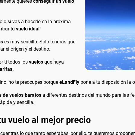
lemente quieres
conseguir un vuelo
 o si vas a hacerlo en la próxima
ntrar tu
vuelo ideal
!
os
es muy sencillo. Solo tendrás que
 el origen y el destino.
 ti todos los
vuelos
que haya
arifas.
stino, no te preocupes porque
eLandFly
pone a tu disposición la 
s de vuelos baratos
a diferentes destinos del mundo para las f
ápida y sencilla.
u vuelo al mejor precio
ntras lo que tanto esperabas, por ello, te queremos proponer 