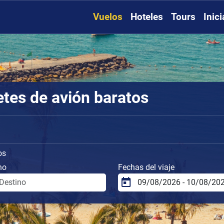
Vuelos
Hoteles
Tours
Inic
letes de avión baratos
os
no
Fechas del viaje