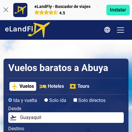
eLandFly - Buscador de viajes
Instalar
4.5
Vuelos baratos a Abuya
Vuelos
Hoteles
Tours
Ida y vuelta
Solo ida
Solo directos
Desde
Destino