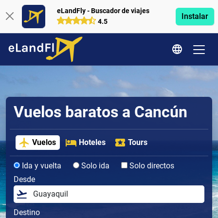
eLandFly - Buscador de viajes
Instalar
4.5
Vuelos baratos a Cancún
Vuelos
Hoteles
Tours
Ida y vuelta
Solo ida
Solo directos
Desde
Destino