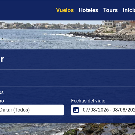
Vuelos
Hoteles
Tours
Inic
r
os
no
Fechas del viaje