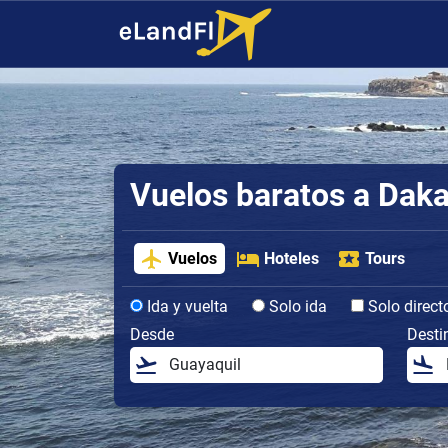
Vuelos baratos a Daka
Vuelos
Hoteles
Tours
Ida y vuelta
Solo ida
Solo direct
Desde
Desti