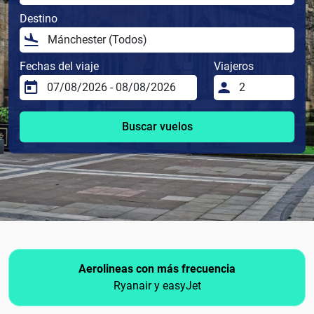
Destino
Fechas del viaje
Viajeros
Buscar vuelos
Aerolineas con más frecuencia
Ryanair y easyJet